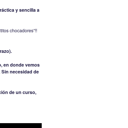
áctica y sencilla a
titos chocadores”!!
razo).
tmo, en donde vemos
o. Sin necesidad de
ción de un curso,