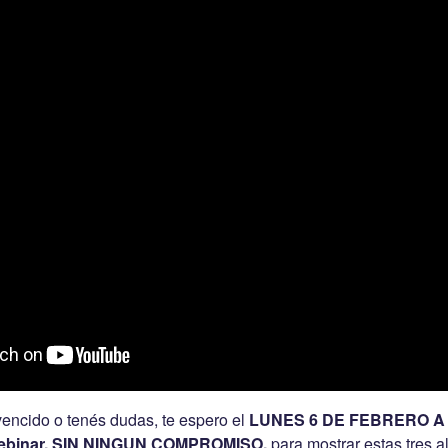
vencido o tenés dudas, te espero el
LUNES 6 DE FEBRERO A 
ebinar, SIN NINGUN COMPROMISO,
para mostrar estas tres al