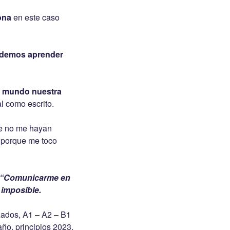
ona
en este caso
podemos aprender
al mundo nuestra
l como escrito.
ue no me hayan
, porque me toco
de “Comunicarme en
 imposible.
zados, A1 – A2 – B1
año, principios 2023.