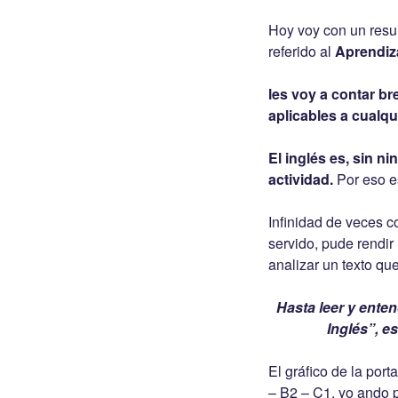
Hoy voy con un resu
referido al
Aprendiza
les voy a contar b
aplicables a cualqu
El inglés es, sin n
actividad.
Por eso es
Infinidad de veces c
servido, pude rendir
analizar un texto qu
Hasta leer y ente
Inglés”, e
El gráfico de la por
– B2 – C1, yo ando p