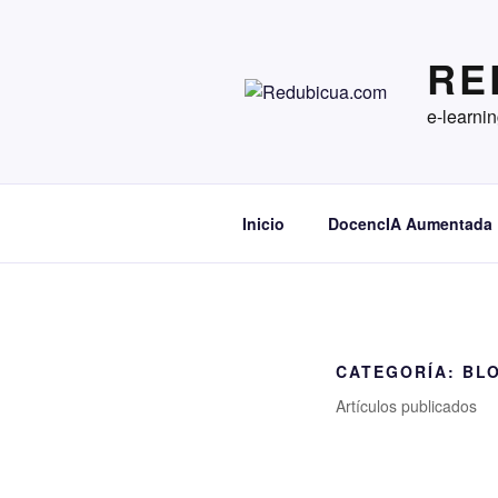
Ir
al
RE
contenido
e-learni
Inicio
DocencIA Aumentada
CATEGORÍA:
BL
Artículos publicados