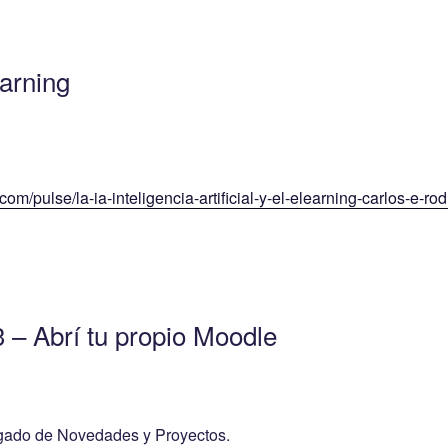
earning
com/pulse/la-ia-inteligencia-artificial-y-el-elearning-carlos-e-rod
 – Abrí tu propio Moodle
gado de Novedades y Proyectos.