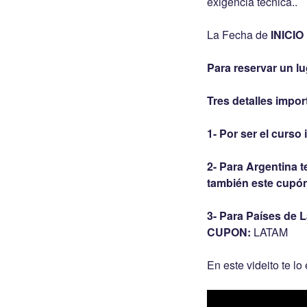
exigencia técnica..
La Fecha de
INICI
Para reservar un l
Tres detalles impor
1- Por ser el curs
2- Para Argentina t
también este cupón
3- Para Países de 
CUPON:
LATAM
En este videito te lo