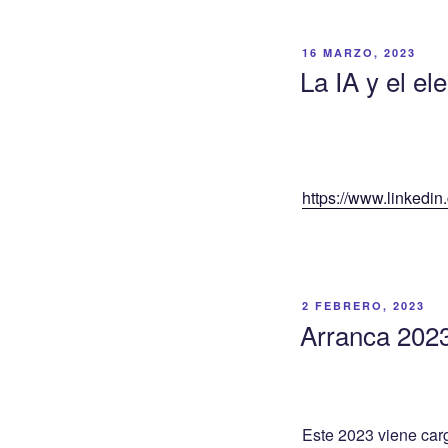
PUBLICADO
16 MARZO, 2023
EL
La IA y el el
https://www.linkedin.
PUBLICADO
2 FEBRERO, 2023
EL
Arranca 2023
Este 2023 viene car