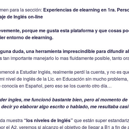
men para la sección:
Experiencias de elearning en 1ra. Pers
je de Inglés on-line
revemente, porque me gusta esta plataforma y que cosas 
ier entorno de elearning.
inguna duda, una herramienta imprescindible para difundir 
 tan importante manejarlo lo mas fluidamente posible, tanto ora
omencé a Estudiar Inglés, realmente perdí la cuenta, y no es q
 mi nivel de inglés de la Lic. en Educación sin mucho problema
e conocía en Español, pero eso se los cuento otro día…
nder ingles, me funcionó bastante bien, pero al momento 
s decir yo elaborar algo escrito o hablado, me resultaba casi
tada muestra
“los niveles de Inglés”
que están super estandari
or el A2, veremos si alcanzo el objetivo de llegar a B1 a fin de 