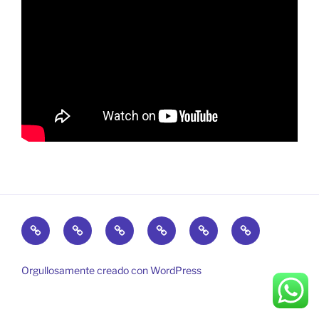
Inicio
DocencIA
IA
Newsletter
Tutoriales
Coach
Aumentada
–
elearning
Orgullosamente creado con WordPress